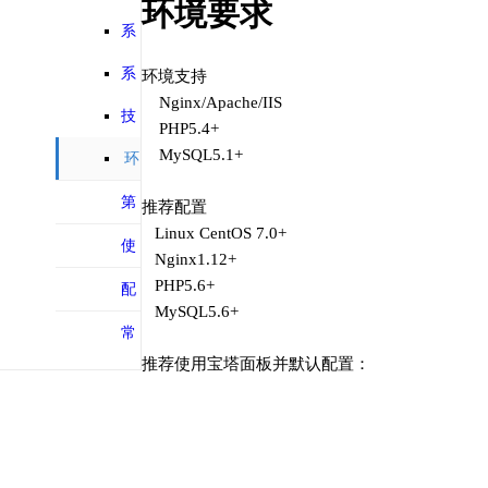
环境要求
能列表
系
统特性
系
环境支持
Nginx/Apache/IIS
统介绍
技
PHP5.4+
MySQL5.1+
术评价
环
境要求
第
推荐配置
Linux CentOS 7.0+
三方对接
使
Nginx1.12+
PHP5.6+
用手册
配
MySQL5.6+
置文档
常
推荐使用宝塔面板并默认配置：
见问题