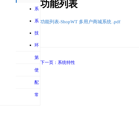
功能列表
能列表
系
统特性
系
功能列表-ShopWT 多用户商城系统 .pdf
统介绍
技
术评价
环
境要求
第
下一页：系统特性
三方对接
使
用手册
配
置文档
常
见问题