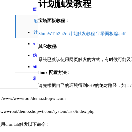
计划触发教程
三方对接
使
用手册
配
宝塔面板教程：
置文档
计
ShopWT b2b2c 计划触发教程 宝塔面板篇.pdf
划触发教程
redis
其它教程:
缓存配置教
伪
系统已默认使用网页触发的方式，有时候可能及
程
静态配置教
https
linux 配置方法：
程
配置教程
常
请先根据自己的环境得到PHP的绝对路经，如：/www/serv
见问题
wwwroot/demo.shopwt.com
/demo.shopwt.com/system/task/index.php
用crontab触发以下命令：