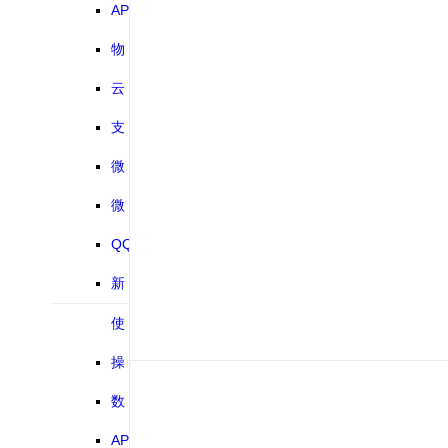
教程
短信网配置
APP
教程
封装打包教
物
程
流快递接口
云
对接教程
片短信教程
支
付宝支付教
微
程
信登录教程
微
信支付教程
QQ
互联登录教
新
程
浪微博登录
使
教程
用手册
操
作手册
数
据库字典
API