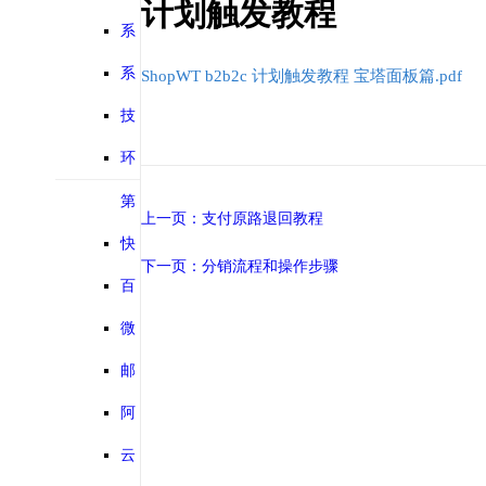
计划触发教程
能列表
系
统特性
系
ShopWT b2b2c 计划触发教程 宝塔面板篇.pdf
统介绍
技
术评价
环
境要求
第
上一页：支付原路退回教程
三方对接
快
下一页：分销流程和操作步骤
递鸟物流教
百
程
度地图教程
微
信公众号通
邮
知或分享教
箱接入设置
阿
程
教程
里云通短信
云