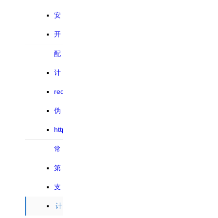
接口手册
安
装教程
开
发文档
配
置文档
计
划触发教程
redis
缓存配置教
伪
程
静态配置教
https
程
配置教程
常
见问题
第
三方 集合
支
付原路退回
计