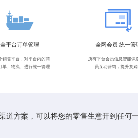
全平台订单管理
全网会员 统一管
个销售平台，对平台内的商
所有平台会员信息智能识
订单、物流、进行统一管理
员互动营销，提升复购
渠道方案，可以将您的零售生意开到任何