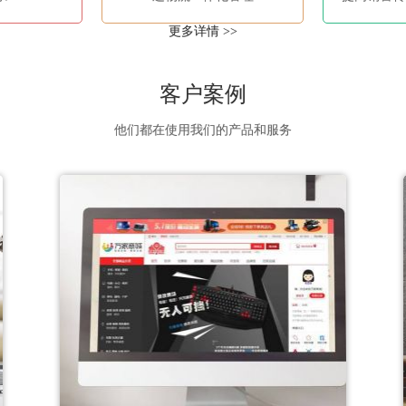
更多详情 >>
客户案例
他们都在使用我们的产品和服务