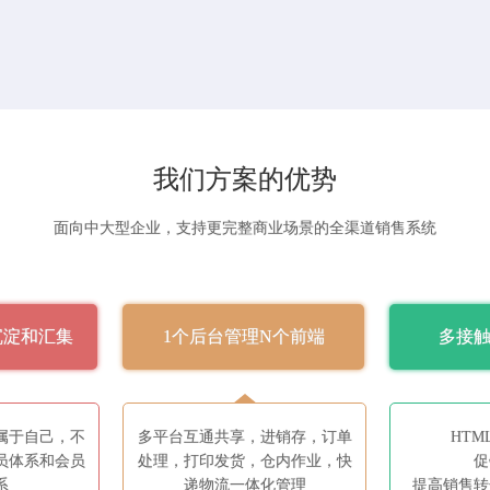
我们方案的优势
面向中大型企业，支持更完整商业场景的全渠道销售系统
沉淀和汇集
1个后台管理N个前端
多接触
属于自己，不
多平台互通共享，进销存，订单
HTM
员体系和会员
处理，打印发货，仓内作业，快
促
系
递物流一体化管理
提高销售转