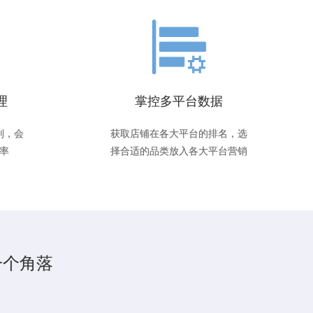
理
掌控多平台数据
别，会
获取店铺在各大平台的排名，选
率
择合适的品类放入各大平台营销
一个角落