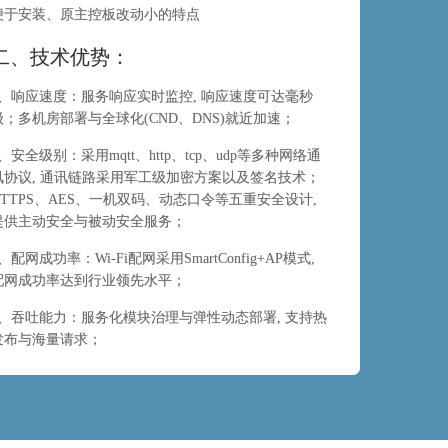
便于安装、原主控板改动小的特点
二、技术优势：
1、响应速度：服务响应实时监控, 响应速度可达毫秒
级；多机房部署与全球化(CND、DNS)就近加速；
2、安全级别：采用mqtt、http、tcp、udp等多种网络通
讯协议, 通讯链路采用军工级加密方案以及签名技术；
HTTPS、AES、一机双码、动态口令等五重安全设计,
提供主动安全与被动安全服务；
、配网成功率：Wi-Fi配网采用SmartConfig+AP模式,
配网成功率达到行业领先水平；
4、吞吐能力：服务化模块治理与弹性动态部署, 支持热
发布与海量请求；