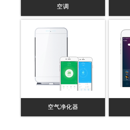
空调
手机智能操控，极速响应，多种模式随
智能温
心掌控
全App
? 智能语音控制，支持 Amazon echo
? 智能语
? 智能模式切换，环境识别，空调自动
? 支持
开关/温度调节等
? 智
? 智能学习，自动设定或感知你需要开
如：开
启／关闭空调
? 智能地理围栏，判断围栏范围，自动
切换离家模式或开启模式
空气净化器
智能空气净化，空气质量实时监控
手机语